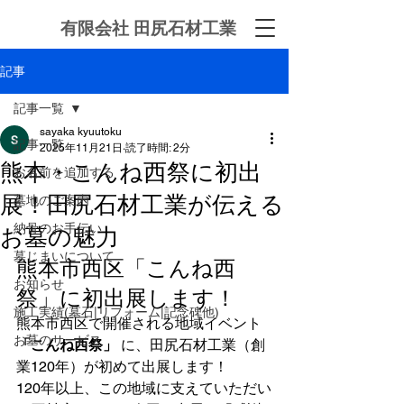
有限会社 田尻石材工業
記事
記事一覧
sayaka kyuutoku
記事一覧
2025年11月21日
読了時間: 2分
熊本・こんね西祭に初出
お名前を追加する
展！田尻石材工業が伝える
墓地のご案内
納骨のお手伝い
お墓の魅力
墓じまいについて
熊本市西区「こんね西
お知らせ
祭」に初出展します！
施工実績(墓石|リフォーム|記念碑他)
熊本市西区で開催される地域イベント 
お墓のサービス
「こんね西祭」
 に、田尻石材工業（創
業120年）が初めて出展します！
120年以上、この地域に支えていただい