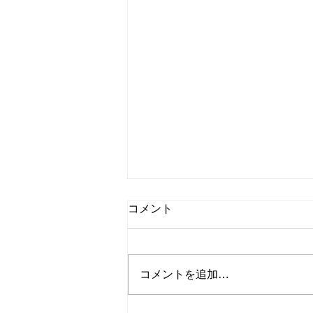
令和７年度熊本市西部バドミ
コメント
ントン大会予定
令和７年度熊本市西部バドミント
ン大会予定のお知らせです 会
コメントを追加…
場：熊本市南部総合スポーツセン
ター （※体育館の都合により日