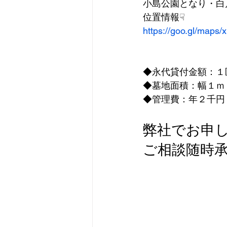
小島公園となり・白
位置情報☟
https://goo.gl/map
◆永代貸付金額：１
◆墓地面積：幅１ｍ
◆管理費：年２千円
弊社でお申
ご相談随時承