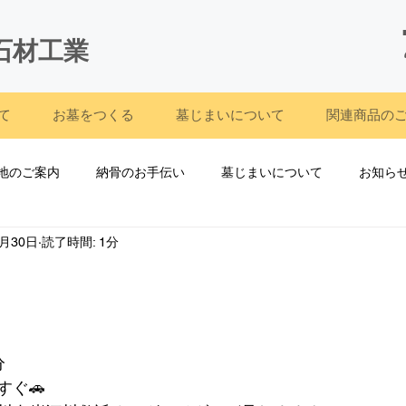
石材工業
て
お墓をつくる
墓じまいについて
関連商品の
地のご案内
納骨のお手伝い
墓じまいについて
お知ら
7月30日
読了時間: 1分
)
お墓のサービス
分
すぐ🚗