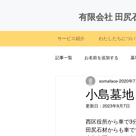
有限会社 田尻
サービス紹介
わたしたちについ
記事一覧
お名前を追加する
墓
somaface
2020年
施工実績(墓石|リフォーム|記念碑他
小島墓地
更新日：
2023年9月7日
西区役所から車で3
田尻石材からも車で