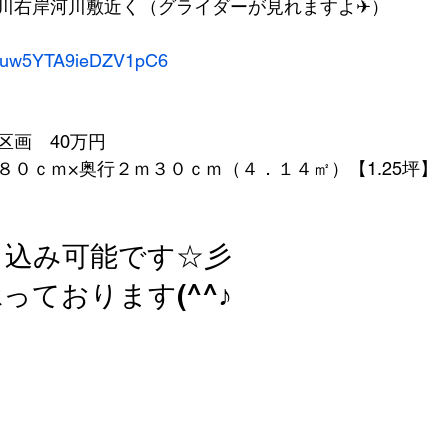
川右岸河川敷近く（グライダーが見れますよ✈）
s/xuw5YTA9ieDZV1pC6
区画　40万円
８０ｃｍ×奥行２ｍ３０ｃｍ（４．１４㎡）【1.25坪】
し込み可能です☆彡
っております(^^♪