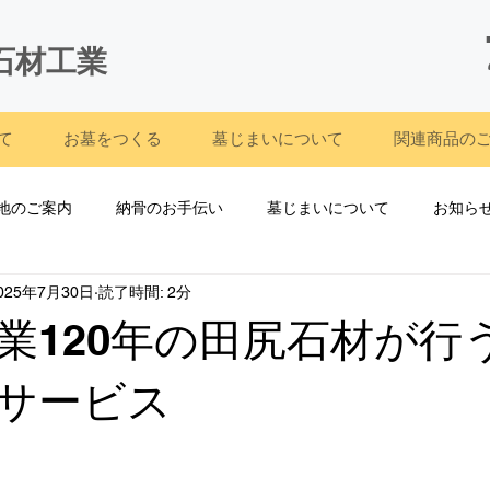
石材工業
て
お墓をつくる
墓じまいについて
関連商品の
地のご案内
納骨のお手伝い
墓じまいについて
お知ら
025年7月30日
読了時間: 2分
)
お墓のサービス
業120年の田尻石材が行
サービス