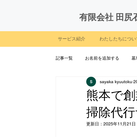
有限会社 田尻
サービス紹介
わたしたちについ
記事一覧
お名前を追加する
墓
sayaka kyuutoku
2
施工実績(墓石|リフォーム|記念碑他
熊本で創
掃除代行
更新日：
2025年11月21日