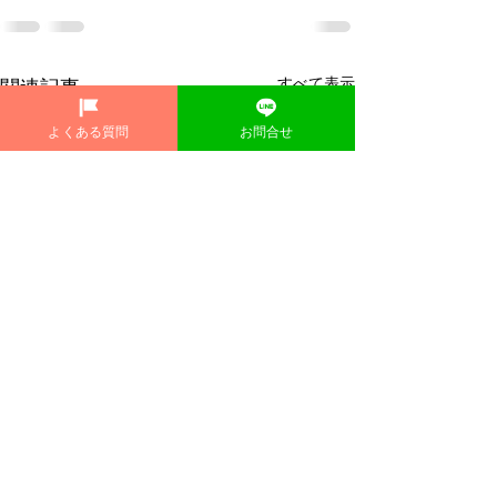
すべて表示
関連記事
よくある質問
お問合せ
【お骨乾燥】【
ビス】