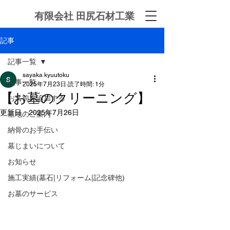
有限会社 田尻石材工業
記事
記事一覧
sayaka kyuutoku
記事一覧
2025年7月23日
読了時間: 1分
【お墓のクリーニング】
お名前を追加する
更新日：
2025年7月26日
墓地のご案内
納骨のお手伝い
墓じまいについて
お知らせ
施工実績(墓石|リフォーム|記念碑他)
お墓のサービス