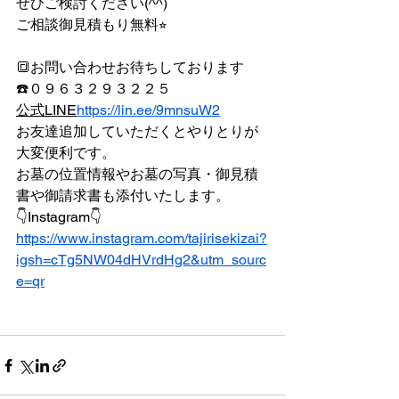
ぜひご検討ください(^^)
ご相談御見積もり無料⭐︎
🔳お問い合わせお待ちしております
☎️０９６３２９３２２５
公式LINE
https://
lin.ee/9mnsuW2
お友達追加していただくとやりとりが
大変便利です。
お墓の位置情報やお墓の写真・御見積
書や御請求書も添付いたします。
👇Instagram👇
https://www.instagram.com/tajirisekizai?
igsh=cTg5NW04dHVrdHg2&utm_sourc
e=qr